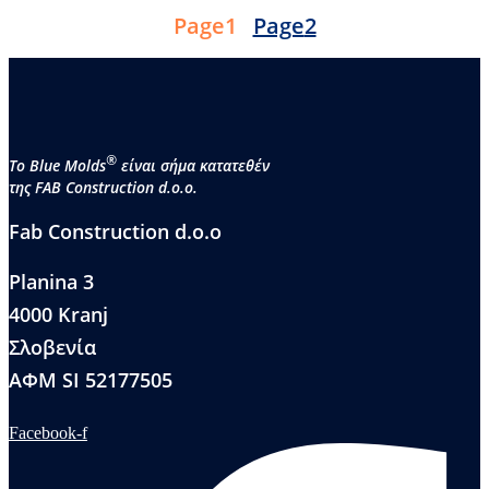
Page
1
Page
2
®
Το Blue Molds
είναι σήμα κατατεθέν
της FAB Construction d.o.o.
Fab Construction d.o.o
Planina 3
4000 Kranj
Σλοβενία
ΑΦΜ SI 52177505
Facebook-f