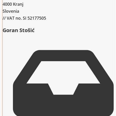
4000 Kranj
Slovenia
// VAT no. SI 52177505
Goran Stošić