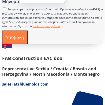
Μήνυμα
Σύμφωνα με τον Νόμο για την Προστασία Προσωπικών Δεδομένων (GDPR), ο
ιστότοπος www.bluemolds.com συλλέγει τα δεδομένα σας μόνο με τη
συγκατάθεσή σας και με σκοπό να ζητήσει προσφορά για προϊόντα για τα οποία
έχετε δείξει ενδιαφέρον ή να μας στείλετε μήνυμα/ερώτημα. Επιλέγοντας το
πλαίσιο αποδέχεστε τους
πολιτική-απορρήτου
.
Υποβολή
FAB Construction EAC doo
Representative Serbia / Croatia / Bosnia and
Herzegovina / North Macedonia / Montenegro
sales (at) bluemolds.com