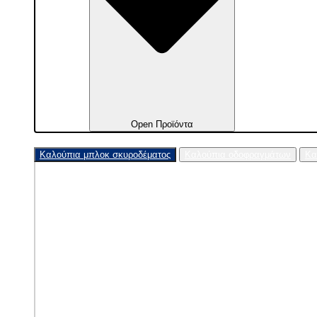
Open Προϊόντα
Καλούπια μπλοκ σκυροδέματος
Καλούπια οδοφραγμάτων
Κα