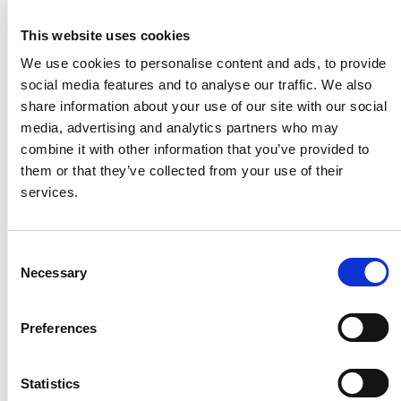
This website uses cookies
Verwendung der Form
We use cookies to personalise content and ads, to provide
social media features and to analyse our traffic. We also
share information about your use of our site with our social
media, advertising and analytics partners who may
combine it with other information that you’ve provided to
them or that they’ve collected from your use of their
services.
Consent
Necessary
Selection
Preferences
Vorteile
Statistics
4 mm starke Stahlplatten von hoher Qualität